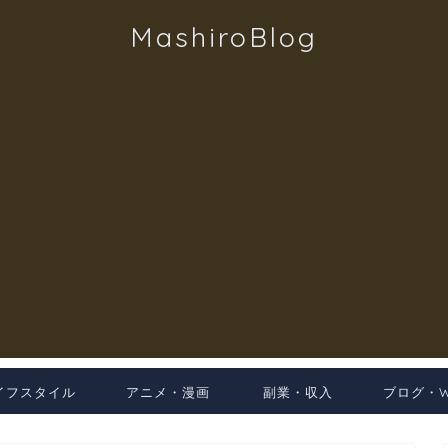
MashiroBlog
イフスタイル
アニメ・漫画
副業・収入
ブログ・W