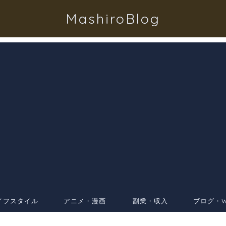
MashiroBlog
イフスタイル
アニメ・漫画
副業・収入
ブログ・W