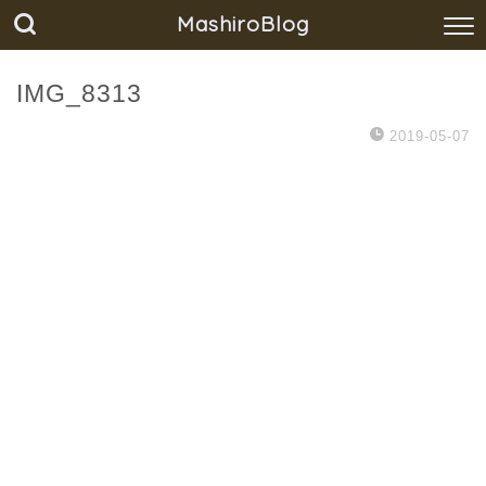
MashiroBlog
IMG_8313
2019-05-07